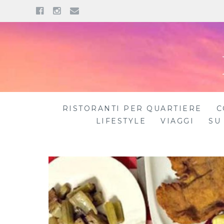
Facebook
Instagram
Email
Skip
to
content
RISTORANTI PER QUARTIERE
C
LIFESTYLE
VIAGGI
SU