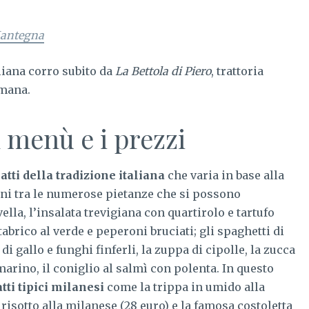
Mantegna
liana corro subito da
La Bettola di Piero
, trattoria
omana.
l menù e i prezzi
atti della tradizione italiana
che varia in base alla
uni tra le numerose pietanze che si possono
vella, l’insalata trevigiana con quartirolo e tartufo
tabrico al verde e peperoni bruciati; gli spaghetti di
 di gallo e funghi finferli, la zuppa di cipolle, la zucca
marino, il coniglio al salmì con polenta. In questo
atti tipici milanesi
come la trippa in umido alla
risotto alla milanese (28 euro) e la famosa costoletta