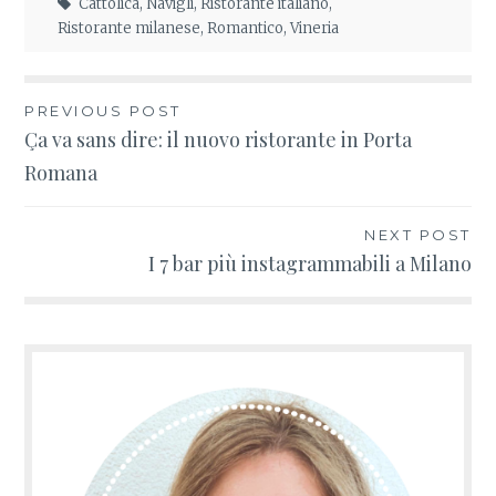
Cattolica
,
Navigli
,
Ristorante italiano
,
Ristorante milanese
,
Romantico
,
Vineria
PREVIOUS POST
Navigazione
Ça va sans dire: il nuovo ristorante in Porta
Romana
articoli
NEXT POST
I 7 bar più instagrammabili a Milano