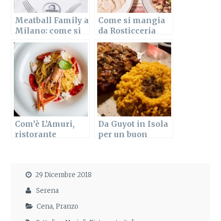
Meatball Family a
Come si mangia
Milano: come si
da Rosticceria
mangia e quanto
Giacomo, in via
si spende
Sottocorno
Com’è L’Amuri,
Da Guyot in Isola
ristorante
per un buon
siciliano a
risotto a Milano
Milano
29 Dicembre 2018
Serena
Cena
,
Pranzo