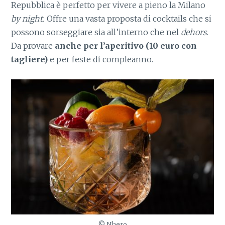
Repubblica è perfetto per vivere a pieno la Milano
by night.
Offre una vasta proposta di cocktails che si
possono sorseggiare sia all’interno che nel
dehors
.
Da provare
anche per l’aperitivo (10 euro con
tagliere)
e per feste di compleanno.
© Nhero