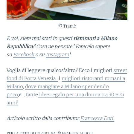
© Tramè
E voi, siete mai stati in questi
ristoranti a Milano
Repubblica
?
Cosa ne pensate? Fatecelo sapere
su
Facebook
o su
Instagram
!
Voglia di leggere qualcos’altro? Ecco i migliori
street
food di Porta Venezia,
i
migliori ristoranti romani a
Milano
,
dove mangiare a Milano spendendo
poco
,e… tante
idee regalo per una donna tra 30 e 35
anni!
Articolo scritto dalla contributor
Francesca Doti
PER LA FOTO DI COPERTINA: © FRANCESCA DOTI