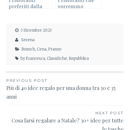
I ristoranti
I ristoranti che
preferiti dalla
vorremmo
redazione nel
provare nel 2023
2022
a Milano
3 Dicembre 2023
Serena
Brunch
,
Cena
,
Pranzo
by Francesca
,
Classifiche
,
Repubblica
PREVIOUS POST
Navigazione
Più di 40 idee regalo per una donna tra 30 e 35
anni
articoli
NEXT POST
Cosa farsi regalare a Natale? 30+ idee per tutte
le tasche