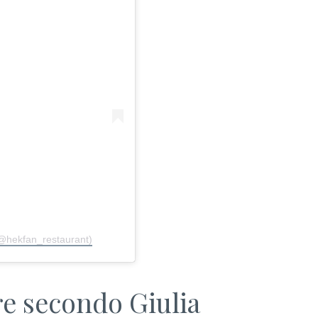
@hekfan_restaurant)
re secondo Giulia