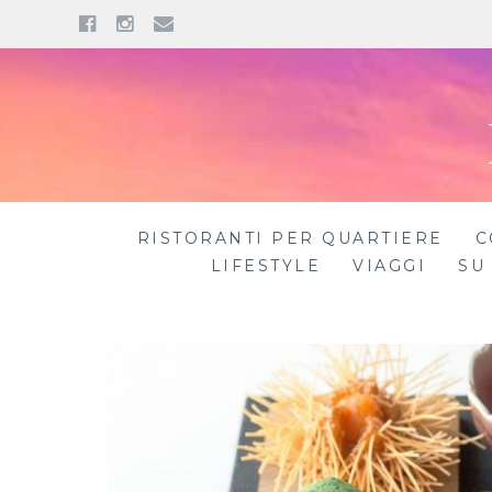
Facebook
Instagram
Email
Skip
to
content
RISTORANTI PER QUARTIERE
C
LIFESTYLE
VIAGGI
SU