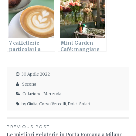
7 caffetterie
Mint Garden
particolari a
Café: mangiare
Milano da
tra i fiori
provare
30 Aprile 2022
Serena
Colazione
,
Merenda
by Giulia
,
Corso Vercelli
,
Dolci
,
Solari
PREVIOUS POST
Navigazione
Le migliori gelaterie in Porta Romana a Milano