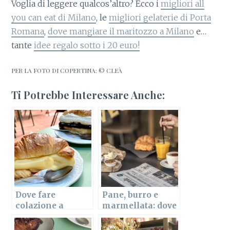
Voglia di leggere qualcos’altro? Ecco i
migliori all
you can eat di Milano
, le
migliori gelaterie di Porta
Romana
,
dove mangiare il maritozzo a Milano
e…
tante
idee regalo sotto i 20 euro!
PER LA FOTO DI COPERTINA: © CLEÀ
Ti Potrebbe Interessare Anche:
Dove fare
Pane, burro e
colazione a
marmellata: dove
Milano, zona per
mangiarli a
zona
Milano