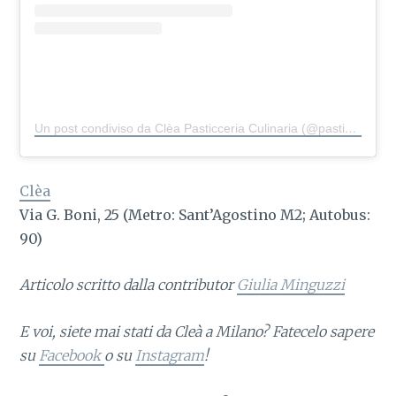
Un post condiviso da Clèa Pasticceria Culinaria (@pasticceriaclea)
Clèa
Via G. Boni, 25
(Metro: Sant’Agostino M2; Autobus:
90)
Articolo scritto dalla contributor
Giulia Minguzzi
E voi, siete mai stati da Cleà a Milano
? Fatecelo sapere
su
Facebook
o su
Instagram
!