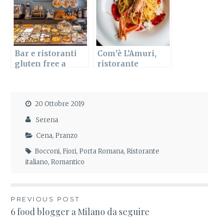
Bar e ristoranti
Com’è L’Amuri,
gluten free a
ristorante
Milano
siciliano a
Milano
20 Ottobre 2019
Serena
Cena
,
Pranzo
Bocconi
,
Fiori
,
Porta Romana
,
Ristorante
italiano
,
Romantico
PREVIOUS POST
Navigazione
6 food blogger a Milano da seguire