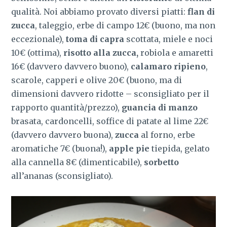
qualità. Noi abbiamo provato diversi piatti:
flan di
zucca
, taleggio, erbe di campo 12€ (buono, ma non
eccezionale),
toma di capra
scottata, miele e noci
10€ (ottima),
risotto alla zucca,
robiola e amaretti
16€ (davvero davvero buono),
calamaro ripieno
,
scarole, capperi e olive 20€ (buono, ma di
dimensioni davvero ridotte – sconsigliato per il
rapporto quantità/prezzo),
guancia di manzo
brasata, cardoncelli, soffice di patate al lime 22€
(davvero davvero buona),
zucca
al forno, erbe
aromatiche 7€ (buona!),
apple pie
tiepida, gelato
alla cannella 8€ (dimenticabile),
sorbetto
all’ananas (sconsigliato).