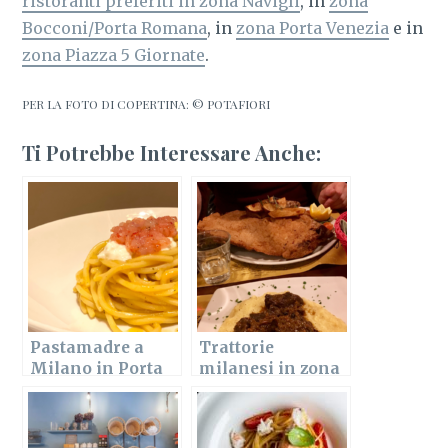
ristoranti preferiti in zona Navigli
, in
zona
Bocconi/Porta Romana
, in
zona Porta Venezia
e in
zona Piazza 5 Giornate
.
PER LA FOTO DI COPERTINA: © POTAFIORI
Ti Potrebbe Interessare Anche:
Pastamadre a
Trattorie
Milano in Porta
milanesi in zona
Romana: la
Bocconi: Amici
recensione
Miei e Acquabella