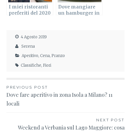
I miei ristoranti
Dove mangiare
preferiti del 2020
un hamburger in
Porta Romana a
Milano?
4 Agosto 2019
Serena
Aperitivo
,
Cena
,
Pranzo
Classifiche
,
Fiori
PREVIOUS POST
Navigazione
Dove fare aperitivo in zona Isola a Milano? 11
locali
articoli
NEXT POST
Weekend a Verbania sul Lago Maggiore: cosa