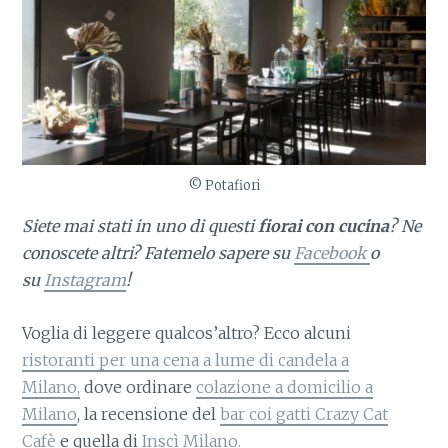
© Potafiori
Siete mai stati in uno di questi
fiorai con cucina
? Ne
conoscete altri? Fatemelo sapere su
Facebook
o
su
Instagram
!
Voglia di leggere qualcos’altro? Ecco alcuni
ristoranti per una cena a lume di candela a
Milano,
dove ordinare
colazione a domicilio a
Milano
, la recensione del
bar coi gatti Crazy Cat
Cafè
e quella di
Inscì Milano.