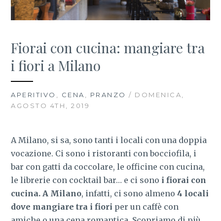
Fiorai con cucina: mangiare tra
i fiori a Milano
APERITIVO
,
CENA
,
PRANZO
/ DOMENICA,
AGOSTO 4TH, 2019
A Milano, si sa, sono tanti i locali con una doppia
vocazione. Ci sono i ristoranti con bocciofila, i
bar con gatti da coccolare, le officine con cucina,
le librerie con cocktail bar… e ci sono
i fiorai con
cucina. A Milano
, infatti, ci sono almeno
4 locali
dove mangiare tra i fiori
per un caffè con
amiche o una cena romantica. Scopriamo di più.