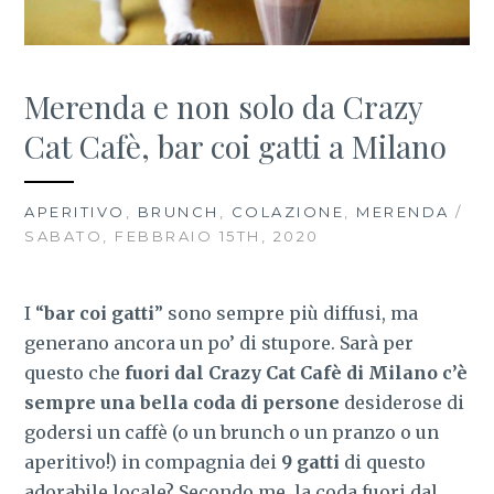
Merenda e non solo da Crazy
Cat Cafè, bar coi gatti a Milano
APERITIVO
,
BRUNCH
,
COLAZIONE
,
MERENDA
/
SABATO, FEBBRAIO 15TH, 2020
I “
bar coi gatti
” sono sempre più diffusi, ma
generano ancora un po’ di stupore. Sarà per
questo che
fuori dal Crazy Cat Cafè di Milano c’è
sempre una bella coda di persone
desiderose di
godersi un caffè (o un brunch o un pranzo o un
aperitivo!) in compagnia dei
9 gatti
di questo
adorabile locale? Secondo me, la coda fuori dal