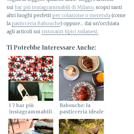
sui
bar più instagrammabili di Milano
, scopri tanti
altri luoghi perfetti
per colazione o merenda
(come
la
pasticceria Babouche
) oppure… dai un’occhiata
agli articoli sui
ristoranti tipici milanesi.
Ti Potrebbe Interessare Anche:
I 7 bar più
Babouche: la
instagrammabili
pasticceria ideale
a Milano
per merenda,
aperitivo e
brunch