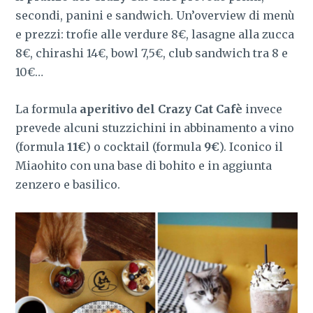
secondi, panini e sandwich. Un’overview di menù
e prezzi: trofie alle verdure 8€, lasagne alla zucca
8€, chirashi 14€, bowl 7,5€, club sandwich tra 8 e
10€…
La formula
aperitivo del Crazy Cat Cafè
invece
prevede alcuni stuzzichini in abbinamento a vino
(formula
11€
) o cocktail (formula
9€
). Iconico il
Miaohito con una base di bohito e in aggiunta
zenzero e basilico.