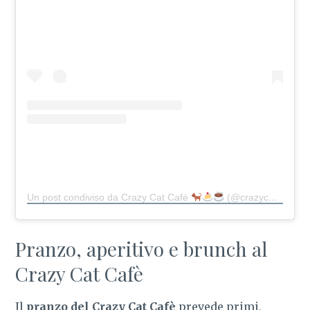
Un post condiviso da Crazy Cat Café
(@crazycatcafe)
in
Pranzo, aperitivo e brunch al
Crazy Cat Cafè
Il
pranzo del Crazy Cat Cafè
prevede primi,