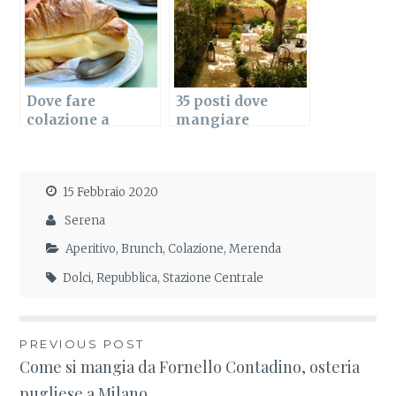
Dove fare
35 posti dove
colazione a
mangiare
Milano, zona per
all’aperto a
zona
Milano
15 Febbraio 2020
Serena
Aperitivo
,
Brunch
,
Colazione
,
Merenda
Dolci
,
Repubblica
,
Stazione Centrale
PREVIOUS POST
Navigazione
Come si mangia da Fornello Contadino, osteria
pugliese a Milano