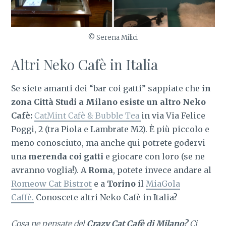
© Serena Milici
Altri Neko Cafè in Italia
Se siete amanti dei “bar coi gatti” sappiate che
in
zona Città Studi a Milano esiste un altro Neko
Cafè:
CatMint Cafè & Bubble Tea
in via
Via Felice
Poggi, 2 (tra Piola e Lambrate M2)
. È più piccolo e
meno conosciuto, ma anche qui potrete godervi
una
merenda coi gatti
e giocare con loro (se ne
avranno voglia!).
A
Roma
, potete invece andare al
Romeow Cat Bistrot
e a
Torino
il
MiaGola
Caffè.
Conoscete altri Neko Cafè in Italia?
Cosa ne pensate del
Crazy Cat Cafè di Milano?
Ci