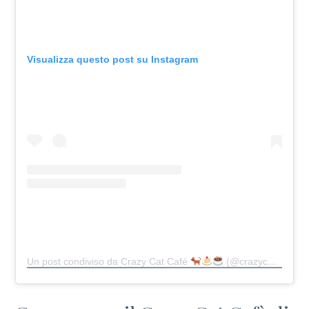
Visualizza questo post su Instagram
Un post condiviso da Crazy Cat Café
(@crazycatcafe)
in