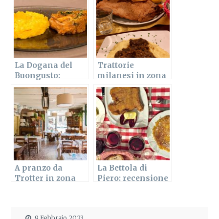
La Dogana del
Trattorie
Buongusto:
milanesi in zona
cucina milanese
Bocconi: Amici
in Colonne
Miei e Acquabella
A pranzo da
La Bettola di
Trotter in zona
Piero: recensione
Gambara a
della trattoria
Milano
milanese
9 Febbraio 2023