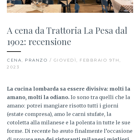
A cena da Trattoria La Pesa dal
1902: recensione
CENA
,
PRANZO
/ GIOVEDÌ, FEBBRAIO 9TH,
2023
La cucina lombarda sa essere divisiva: molti la
amano, molti la odiano.
Io sono tra quelli che la
amano: potrei mangiare risotto tutti i giorni
(estate compresa), amo le carni stufate, la
cotoletta alla milanese e la polenta in tutte le sue
forme. Di recente ho avuto finalmente l’occasione
di provare
uno dei ristoranti milanesi migliori