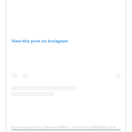
View this post on Instagram
A post shared by Serena Milici – food blog Milan/Munich
(@s