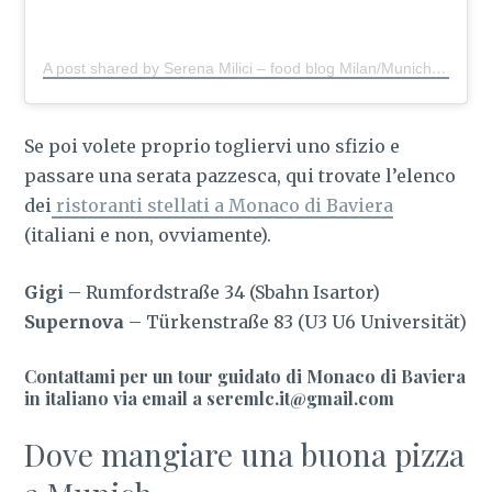
A post shared by Serena Milici – food blog Milan/Munich
(@s
Se poi volete proprio togliervi uno sfizio e
passare una serata pazzesca, qui trovate l’elenco
dei
ristoranti stellati a Monaco di Baviera
(italiani e non, ovviamente).
Gigi
– Rumfordstraße 34 (Sbahn Isartor)
Supernova
– Türkenstraße 83 (U3 U6 Universität)
Contattami per un tour guidato di Monaco di Baviera
in italiano via email a seremlc.it@gmail.com
Dove mangiare una buona pizza