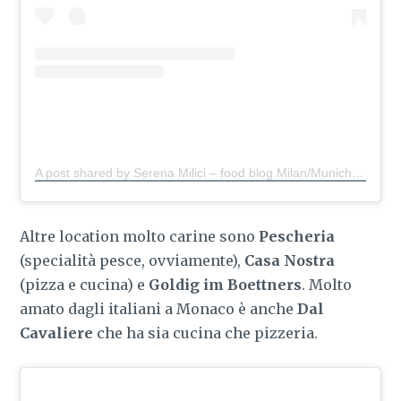
A post shared by Serena Milici – food blog Milan/Munich
(@s
Altre location molto carine sono
Pescheria
(specialità pesce, ovviamente),
Casa Nostra
(pizza e cucina) e
Goldig im Boettners
. Molto
amato dagli italiani a Monaco è anche
Dal
Cavaliere
che ha sia cucina che pizzeria.