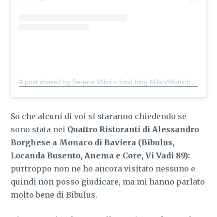
A post shared by Serena Milici – food blog Milan/Munich
(@s
So che alcuni di voi si staranno chiedendo se
sono stata nei
Quattro Ristoranti di Alessandro
Borghese a Monaco di Baviera (Bibulus,
Locanda Busento, Anema e Core, Vi Vadi 89):
purtroppo non ne ho ancora visitato nessuno e
quindi non posso giudicare, ma mi hanno parlato
molto bene di Bibulus.