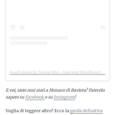
A post shared by Serena Milici – food blog Milan/Munich
(@s
E voi, siete mai stati a Monaco di Baviera? Fatecelo
sapere su
Facebook
o su
Instagram
!
Voglia di leggere altro?
Ecco la
guida definitiva