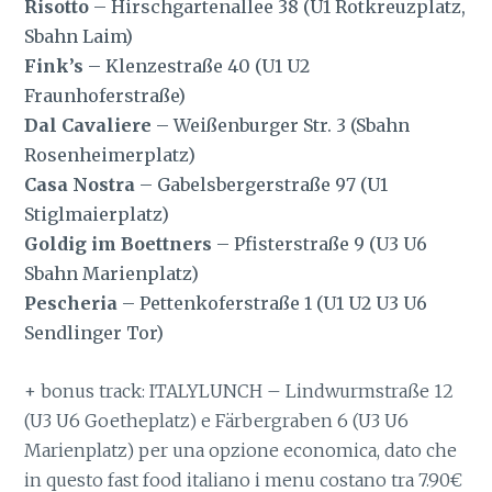
Risotto
– Hirschgartenallee 38 (U1 Rotkreuzplatz,
Sbahn Laim)
Fink’s
– Klenzestraße 40 (U1 U2
Fraunhoferstraße)
Dal Cavaliere
– Weißenburger Str. 3 (Sbahn
Rosenheimerplatz)
Casa Nostra
– Gabelsbergerstraße 97 (U1
Stiglmaierplatz)
Goldig im Boettners
– Pfisterstraße 9 (U3 U6
Sbahn Marienplatz)
Pescheria
– Pettenkoferstraße 1 (U1 U2 U3 U6
Sendlinger Tor)
+ bonus track: ITALYLUNCH – Lindwurmstraße 12
(U3 U6 Goetheplatz) e Färbergraben 6 (U3 U6
Marienplatz) per una opzione economica, dato che
in questo fast food italiano i menu costano tra 7.90€