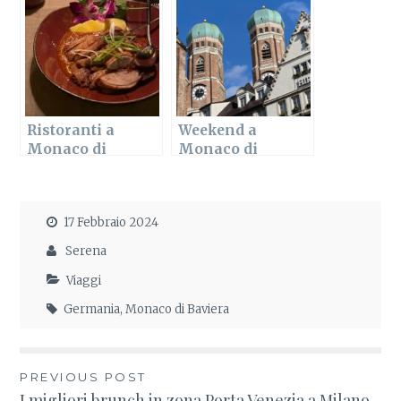
sono?
Ristoranti a
Weekend a
Monaco di
Monaco di
Baviera: i miei
Baviera: cosa fare
preferiti
e mangiare in 3
giorni
17 Febbraio 2024
Serena
Viaggi
Germania
,
Monaco di Baviera
PREVIOUS POST
I migliori brunch in zona Porta Venezia a Milano