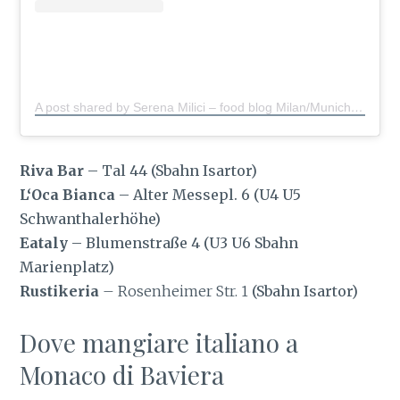
A post shared by Serena Milici – food blog Milan/Munich
(@s
Riva Bar
– Tal 44 (Sbahn Isartor)
L‘Oca Bianca
– Alter Messepl. 6 (U4 U5
Schwanthalerhöhe)
Eataly
– Blumenstraße 4 (U3 U6 Sbahn
Marienplatz)
Rustikeria
– Rosenheimer Str. 1
(Sbahn Isartor)
Dove mangiare italiano a
Monaco di Baviera