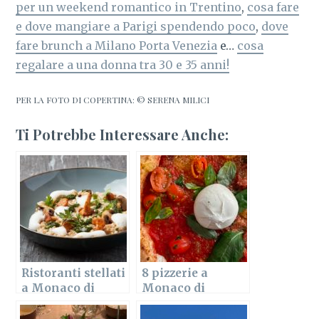
per un weekend romantico in Trentino
,
cosa fare
e dove mangiare a Parigi spendendo poco
,
dove
fare brunch a Milano Porta Venezia
e…
cosa
regalare a una donna tra 30 e 35 anni!
PER LA FOTO DI COPERTINA: © SERENA MILICI
Ti Potrebbe Interessare Anche:
Ristoranti stellati
8 pizzerie a
a Monaco di
Monaco di
Baviera 2026:
Baviera da
quanti e quali
provare