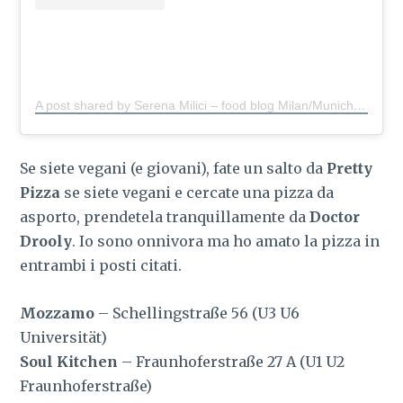
A post shared by Serena Milici – food blog Milan/Munich
(@s
Se siete vegani (e giovani), fate un salto da
Pretty
Pizza
se siete vegani e cercate una pizza da
asporto, prendetela tranquillamente da
Doctor
Drooly
. Io sono onnivora ma ho amato la pizza in
entrambi i posti citati.
Mozzamo
– Schellingstraße 56 (U3 U6
Universität)
Soul Kitchen
– Fraunhoferstraße 27 A (U1 U2
Fraunhoferstraße)