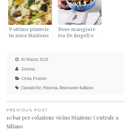
9 ottime pizzerie
Dove mangiare
in zona Stazione
tra De Angeli e
Centrale a
Conciliazione a
Milano
Milano
30 Marzo 2023
Serena
Cena
,
Pranzo
Classifiche
,
Pizzeria
,
Ristorante italiano
PREVIOUS POST
Navigazione
10 bar per colazione vicino Stazione Centrale a
Milano
articoli