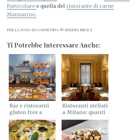
Particolare
e quella del
ristorante di carne
Mannarino.
PER LA FOTO DI COPERTINA: © SERENA MILICI
Ti Potrebbe Interessare Anche:
Bar e ristoranti
Ristoranti stellati
gluten free a
a Milano: quanti
Milano
e quali sono?