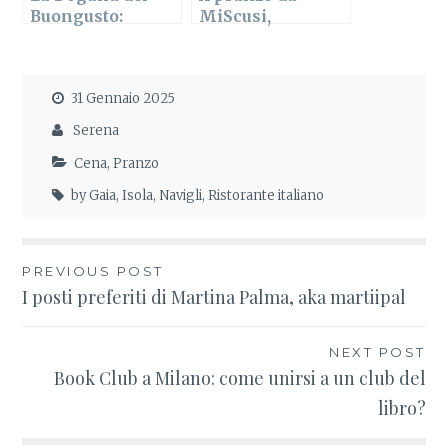
Buongusto:
MiScusi,
cucina milanese
ristorante di
in Colonne
pasta fresca a
Milano
31 Gennaio 2025
Serena
Cena
,
Pranzo
by Gaia
,
Isola
,
Navigli
,
Ristorante italiano
PREVIOUS POST
Navigazione
I posti preferiti di Martina Palma, aka martiipal
articoli
NEXT POST
Book Club a Milano: come unirsi a un club del
libro?