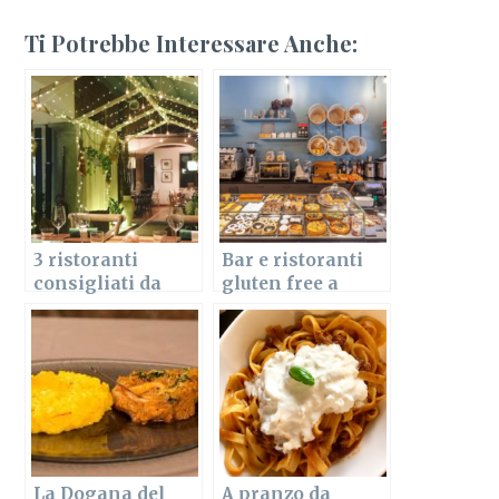
Ti Potrebbe Interessare Anche:
3 ristoranti
Bar e ristoranti
consigliati da
gluten free a
una pugliese a
Milano
Milano
La Dogana del
A pranzo da