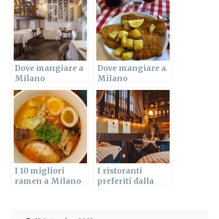
Dove mangiare a
Dove mangiare a
Milano
Milano
Conchetta: i
economico? 13
migliori
idee low cost
ristoranti
I 10 migliori
I ristoranti
ramen a Milano
preferiti dalla
redazione nel
2022