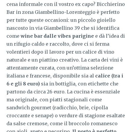
cena informale con il vostro ex capo? Bicchierino
Bar in zona Giambellino-Lorenteggio è perfetto
per tutte queste occasioni: un piccolo gioiello
nascosto in via Giambellino 39 che si identifica
come
wine bar dalle vibes parigine
e dà l’idea di
un rifugio caldo e raccolto, dove ci si ferma
volentieri dopo il lavoro per un calice di vino
naturale e un piattino creativo. La carta dei vini è
attentamente curata, con un’ottima selezione
italiana e francese, disponibile sia al
calice (tra i
6 e gli 8 euro)
sia in bottiglia, con etichette che
partono da circa 26 euro. La cucina è essenziale
ma originale, con piatti stagionali come
sandwich gourmet (radicchio, brie, cipolla
croccante e senape) o verdure di stagione esaltate
da salse cremose, come il broccolo romanesco
con aioli, aneto e pecorino.
Il posto è perfetto