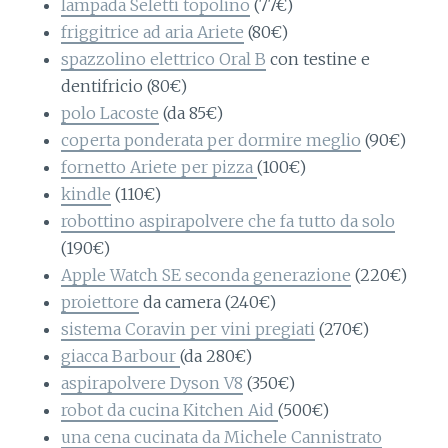
lampada Seletti topolino
(77€)
friggitrice ad aria Ariete
(80€)
spazzolino elettrico Oral B
con testine e
dentifricio (80€)
polo Lacoste
(da 85€)
coperta ponderata per dormire meglio
(90€)
fornetto Ariete per pizza
(100€)
kindle
(110€)
robottino aspirapolvere che fa tutto da solo
(190€)
Apple Watch SE seconda generazione
(220€)
proiettore
da camera (240€)
sistema Coravin per vini pregiati
(270€)
giacca Barbour
(da 280€)
aspirapolvere Dyson V8
(350€)
robot da cucina Kitchen Aid
(500€)
una cena cucinata da Michele Cannistrato