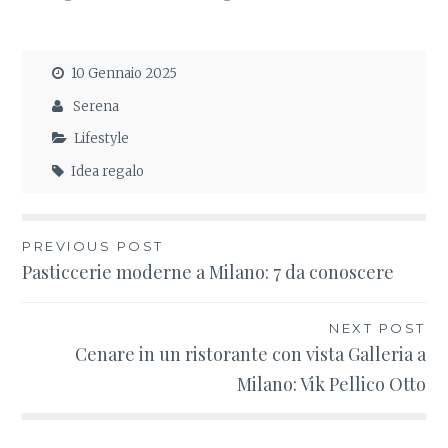
secondo l’esperta
regalare
10 Gennaio 2025
Serena
Lifestyle
Idea regalo
PREVIOUS POST
Navigazione
Pasticcerie moderne a Milano: 7 da conoscere
articoli
NEXT POST
Cenare in un ristorante con vista Galleria a
Milano: Vik Pellico Otto