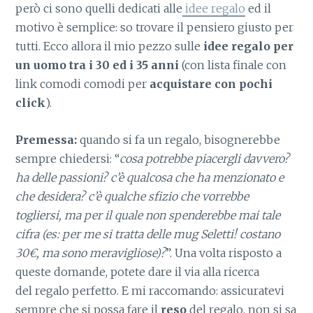
però ci sono quelli dedicati alle
idee regalo
ed il
motivo è semplice: so trovare il pensiero giusto per
tutti. Ecco allora il mio pezzo sulle
idee regalo per
un uomo tra i 30 ed i 35 anni
(con lista finale con
link comodi comodi per
acquistare con pochi
click
).
Premessa:
quando si fa un regalo, bisognerebbe
sempre chiedersi: “
cosa potrebbe piacergli davvero?
ha delle passioni? c’è qualcosa che ha menzionato e
che desidera? c’è qualche sfizio che vorrebbe
togliersi, ma per il quale non spenderebbe mai tale
cifra (es: per me si tratta delle mug Seletti! costano
30€, ma sono meravigliose)?
”. Una volta risposto a
queste domande, potete dare il via alla ricerca
del regalo perfetto. E mi raccomando: assicuratevi
sempre che si possa fare il
reso
del regalo, non si sa