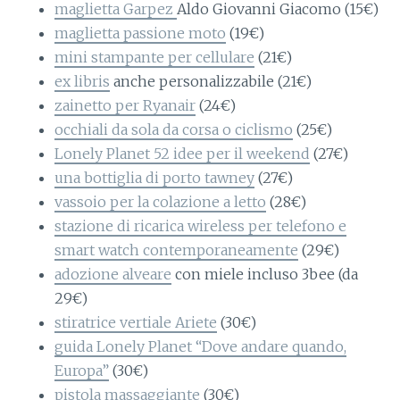
maglietta Garpez
Aldo Giovanni Giacomo (15€)
maglietta passione moto
(19€)
mini stampante per cellulare
(21€)
ex libris
anche personalizzabile (21€)
zainetto per Ryanair
(24€)
occhiali da sola da corsa o ciclismo
(25€)
Lonely Planet 52 idee per il weekend
(27€)
una bottiglia di porto tawney
(27€)
vassoio per la colazione a letto
(28€)
stazione di ricarica wireless per telefono e
smart watch contemporaneamente
(29€)
adozione alveare
con miele incluso 3bee (da
29€)
stiratrice vertiale Ariete
(30€)
guida Lonely Planet “Dove andare quando,
Europa”
(30€)
pistola massaggiante
(30€)