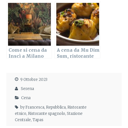
da Tapas de
per tapas e
Pescado
sangria
Come si cena da
A cena da Mu Dim
Inscì a Milano
Sum, ristorante
Porta Nuova
cinese
tradizionale a
Milano
9 Ottobre 2023
Serena
Cena
by Francesca
,
Repubblica
,
Ristorante
etnico
,
Ristorante spagnolo
,
Stazione
Centrale
,
Tapas