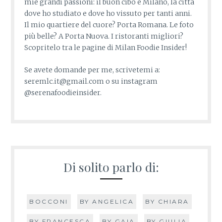
mie grandi passioni: il buon cibo e Milano, la città
dove ho studiato e dove ho vissuto per tanti anni.
Il mio quartiere del cuore? Porta Romana. Le foto
più belle? A Porta Nuova. I ristoranti migliori?
Scopritelo tra le pagine di Milan Foodie Insider!
Se avete domande per me, scrivetemi a:
seremlc.it@gmail.com o su instagram
@serenafoodieinsider.
Di solito parlo di:
BOCCONI
BY ANGELICA
BY CHIARA
BY FRANCESCA
BY GAIA
BY GIULIA