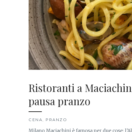
Ristoranti a Maciachini
pausa pranzo
CENA
,
PRANZO
Milano Maciachini è famosa per due cose: l’Alc