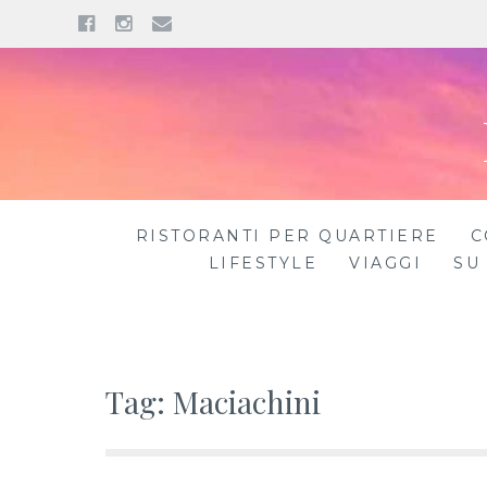
Facebook
Instagram
Email
Skip
to
content
RISTORANTI PER QUARTIERE
C
LIFESTYLE
VIAGGI
SU
Tag: Maciachini